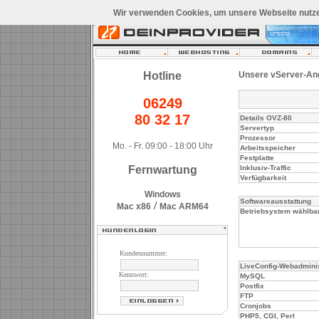
Wir verwenden Cookies, um unsere Webseite nutze
Hotline
Unsere vServer-An
06249
80 32 17
Details OVZ-80
Servertyp
Prozessor
Mo. - Fr. 09:00 - 18:00 Uhr
Arbeitsspeicher
Festplatte
Fernwartung
Inklusiv-Traffic
Verfügbarkeit
Windows
Softwareausstattung
/
Mac x86
Mac ARM64
Betriebsystem wählba
Kundennummer:
LiveConfig-Webadminist
Kennwort:
MySQL
Postfix
FTP
Cronjobs
PHP5, CGI, Perl