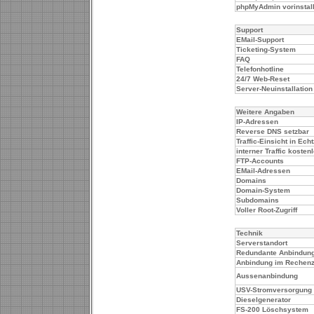
phpMyAdmin vorinstall
Support
EMail-Support
Ticketing-System
FAQ
Telefonhotline
24/7 Web-Reset
Server-Neuinstallation
Weitere Angaben
IP-Adressen
Reverse DNS setzbar
Traffic-Einsicht in Echt
interner Traffic kosten
FTP-Accounts
EMail-Adressen
Domains
Domain-System
Subdomains
Voller Root-Zugriff
Technik
Serverstandort
Redundante Anbindun
Anbindung im Rechen
Aussenanbindung
USV-Stromversorgung
Dieselgenerator
FS-200 Löschsystem