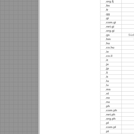
.org.fj
.fm
.fr
.gg
.gi
.com.gi
.net.gi
.org.gi
.gs
Süd
.hm
.hu
.co.hu
.ie
.co.il
.it
.je
.jp
.li
.lt
.lu
.lv
.ms
.nl
.no
.nu
.ph
.com.ph
.net.ph
.org.ph
.pl
.com.pl
.pt