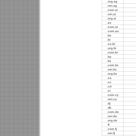
.org.ag
.net.ag
.com.ai
.net.ai
.org.ai
.as
.com.at
.com.au
.be
.bi
.co.bi
.org.bi
.com.br
.by
.bz
.com.bz
.net.bz
.org.bz
.ca
.cc
.cd
.cl
.com.cy
.net.cy
.dj
.dk
.com.do
.net.do
.org.do
.fi
.com.fj
.net.fj