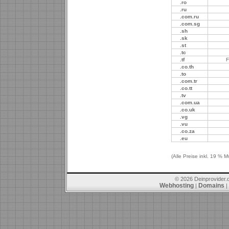
.ro
.ru
.com.ru
.com.sg
.sh
.sk
.st
.tc
.tf
F
.co.th
.to
.com.tr
.co.tt
.tv
.com.ua
.co.uk
.vg
.vu
.co.za
.eu
(Alle Preise inkl. 19 % M
© 2026 Deinprovider.
Webhosting
Domains
|
|