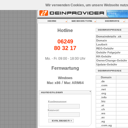
Wir verwenden Cookies, um unsere Webseite nutze
Hotline
Domaindetails .sk
06249
Domain
Laufzeit
80 32 17
REG-Gebühr
Gebühr Folgejahr
KK-Gebühr
Mo. - Fr. 09:00 - 18:00 Uhr
OwnerChange-Gebühr
Update-Gebühr
Fernwartung
Domain
Windows
.de
/
Mac x86
Mac ARM64
.com
.net
.org
.info
.biz
Kundennummer:
.at
.ch
Kennwort:
.ws
.ac
.ag
.com.ag